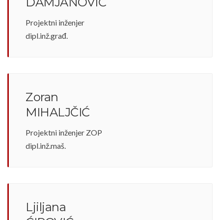
DAMJANOVIĆ
Projektni inženjer
dipl.inž.građ.
Zoran
MIHALJČIĆ
Projektni inženjer ZOP
dipl.inž.maš.
Ljiljana