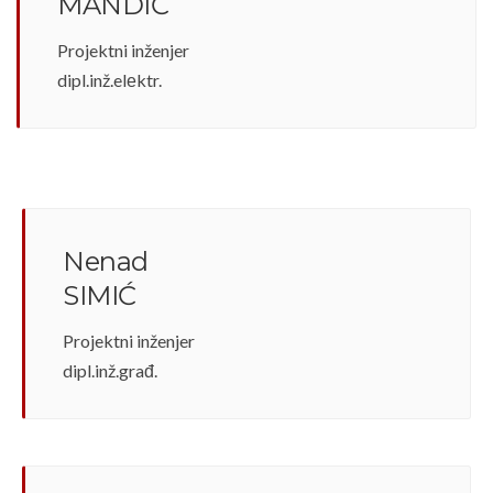
MANDIĆ
Projektni inženjer
dipl.inž.elеktr.
Nenad
SIMIĆ
Projektni inženjer
dipl.inž.građ.