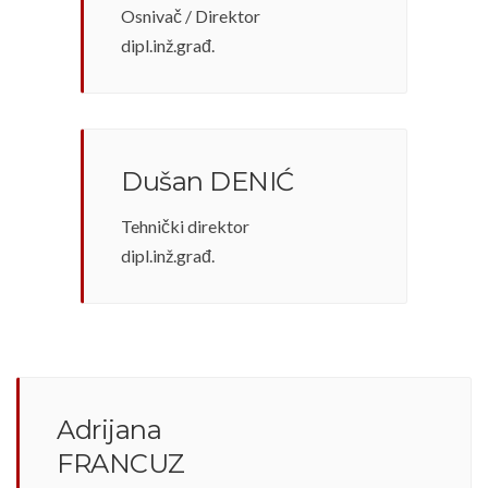
Osnivač / Direktor
dipl.inž.građ.
Dušan DENIĆ
Tehnički direktor
dipl.inž.građ.
Adrijana
FRANCUZ