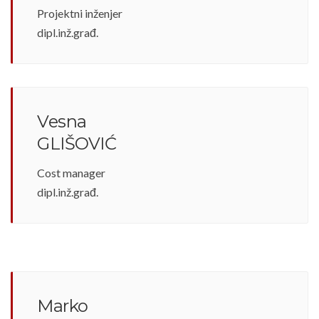
Projektni inženjer
dipl.inž.građ.
Vesna
GLIŠOVIĆ
Cost manager
dipl.inž.građ.
Marko