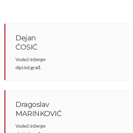
Dejan
ĆOSIĆ
Vodeći inženjer
dipl.inž.građ.
Dragoslav
MARINKOVIĆ
Vodeći inženjer