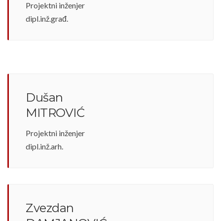
Projektni inženjer
dipl.inž.građ.
Dušan
MITROVIĆ
Projektni inženjer
dipl.inž.arh.
Zvezdan