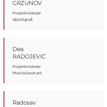
GRZUNOV
Projektni inženjer
dipl.inž.građ.
Dea
RADOJEVIĆ
Projektni inženjer
Mast.inž.unutr.arh.
Radosav