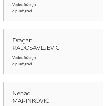
Vodeći inženjer
dipl.inž.građ.
Dragan
RADOSAVLJEVIĆ
Vodeći inženjer
dipl.inž.građ.
Nenad
MARINKOVIĆ