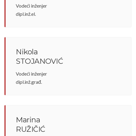
Vodeći inženjer
dipl.inž.el.
Nikola
STOJANOVIĆ
Vodeći inženjer
dipl.inž.građ.
Marina
RUŽIČIĆ