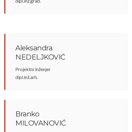
dipl.inž.građ.
Aleksandra
NEDELJKOVIĆ
Projektni inženjer
dipl.inž.arh.
Branko
MILOVANOVIĆ