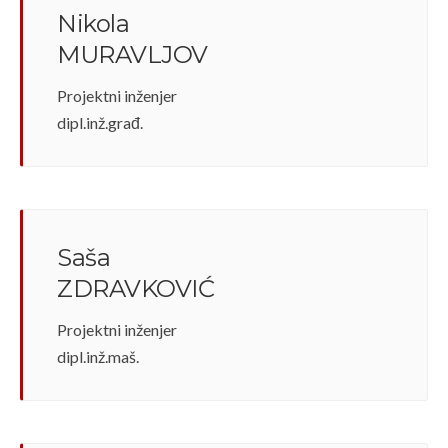
Nikola
MURAVLJOV
Projektni inženjer
dipl.inž.građ.
Saša
ZDRAVKOVIĆ
Projektni inženjer
dipl.inž.maš.