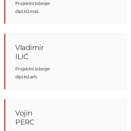
Projektni inženjer
dipl.inž.maš.
Vladimir
ILIĆ
Projektni inženjer
dipl.inž.arh.
Vojin
PERC