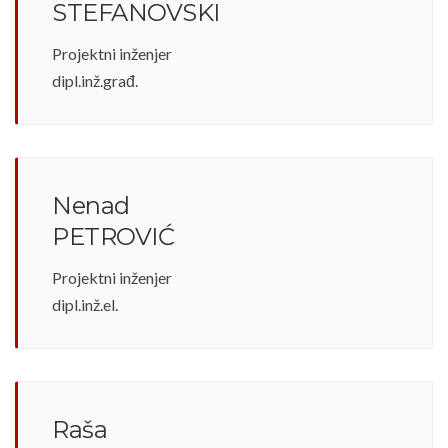
STEFANOVSKI
Projektni inženjer
dipl.inž.građ.
Nenad
PETROVIĆ
Projektni inženjer
dipl.inž.el.
Raša