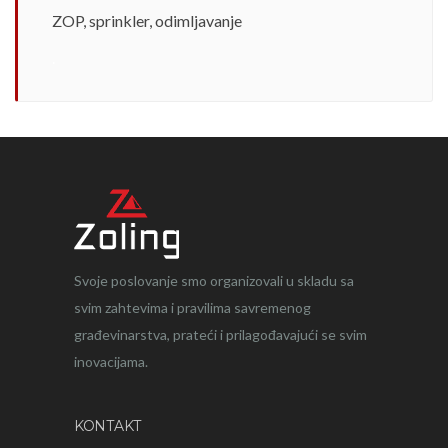
ZOP, sprinkler, odimljavanje
.
Svoje poslovanje smo organizovali u skladu sa
svim zahtevima i pravilima savremenog
građevinarstva, prateći i prilagođavajući se svim
inovacijama.
KONTAKT