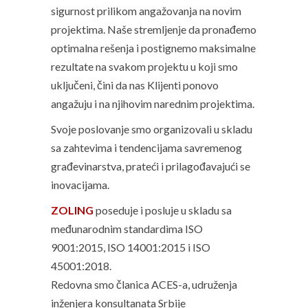
sigurnost prilikom angažovanja na novim
projektima. Naše stremljenje da pronađemo
optimalna rešenja i postignemo maksimalne
rezultate na svakom projektu u koji smo
uključeni, čini da nas Klijenti ponovo
angažuju i na njihovim narednim projektima.
Svoje poslovanje smo organizovali u skladu
sa zahtevima i tendencijama savremenog
građevinarstva, prateći i prilagođavajući se
inovacijama.
ZOLING
poseduje i posluje u skladu sa
međunarodnim standardima ISO
9001:2015, ISO 14001:2015 i ISO
45001:2018.
Redovna smo članica ACES-a, udruženja
inženjera konsultanata Srbije