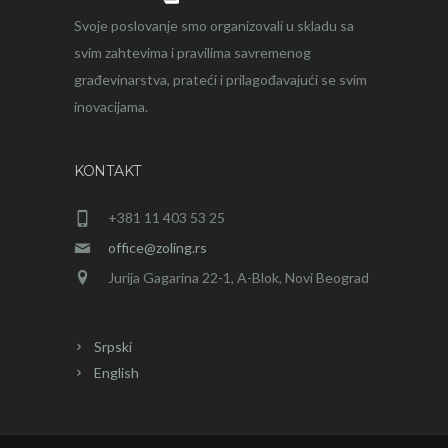
Svoje poslovanje smo organizovali u skladu sa
svim zahtevima i pravilima savremenog
građevinarstva, prateći i prilagođavajući se svim
inovacijama.
KONTAKT
+381 11 403 53 25
office@zoling.rs
Jurija Gagarina 22-1, A-Blok, Novi Beograd
Srpski
English