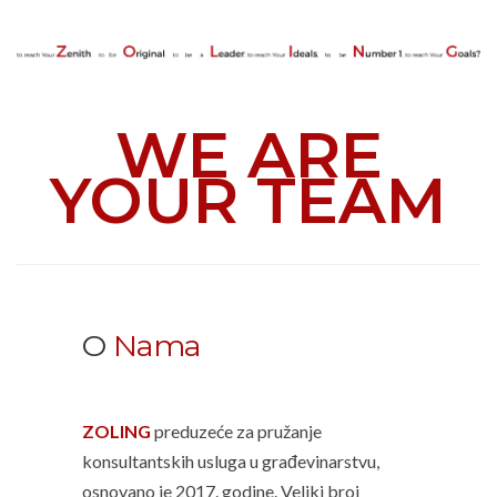
WE ARE
Y
OUR
TEAM
O
Nama
ZOLING
preduzeće za pružanje
konsultantskih usluga u građevinarstvu,
osnovano je 2017. godine. Veliki broj