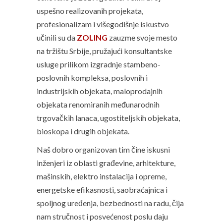
uspešno realizovanih projekata,
profesionalizam i višegodišnje iskustvo
učinili su da
ZOLING
zauzme svoje mesto
na tržištu Srbije, pružajući konsultantske
usluge prilikom izgradnje stambeno-
poslovnih kompleksa, poslovnih i
industrijskih objekata, maloprodajnih
objekata renomiranih međunarodnih
trgovačkih lanaca, ugostiteljskih objekata,
bioskopa i drugih objekata.
Naš dobro organizovan tim čine iskusni
inženjeri iz oblasti građevine, arhitekture,
mašinskih, elektro instalacija i opreme,
energetske efikasnosti, saobraćajnica i
spoljnog uređenja, bezbednosti na radu, čija
nam stručnost i posvećenost poslu daju